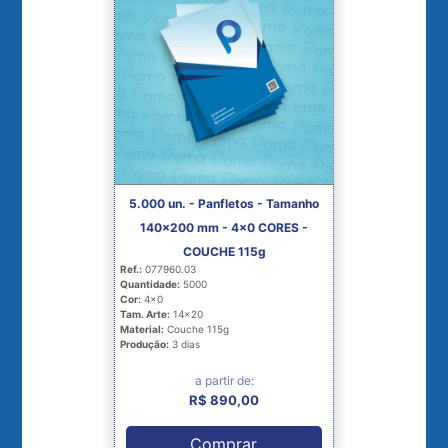
5.000 un. - Panfletos - Tamanho
140x200 mm - 4x0 CORES -
COUCHE 115g
Ref.:
077960.03
Quantidade:
5000
Cor:
4x0
Tam. Arte:
14x20
Material:
Couche 115g
Produção:
3 dias
a partir de:
R$ 890,00
Comprar