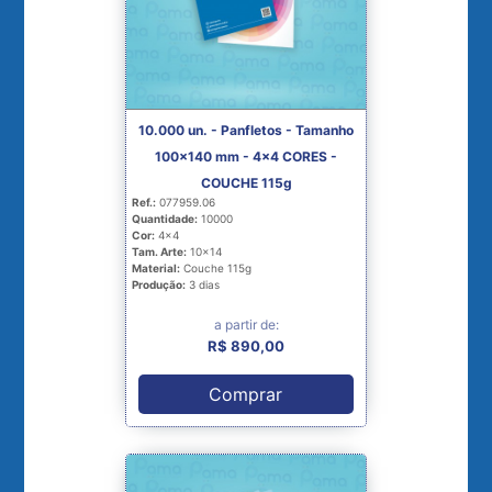
10.000 un. - Panfletos - Tamanho
100x140 mm - 4x4 CORES -
COUCHE 115g
Ref.:
077959.06
Quantidade:
10000
Cor:
4x4
Tam. Arte:
10x14
Material:
Couche 115g
Produção:
3 dias
a partir de:
R$ 890,00
Comprar