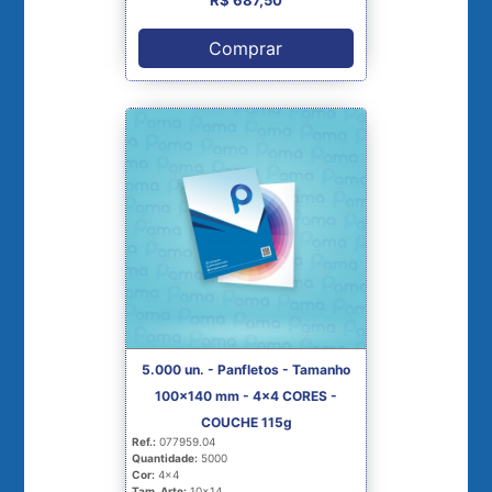
R$ 687,50
Comprar
5.000 un. - Panfletos - Tamanho
100x140 mm - 4x4 CORES -
COUCHE 115g
Ref.:
077959.04
Quantidade:
5000
Cor:
4x4
Tam. Arte:
10x14