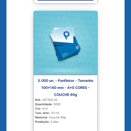
5.000 un. - Panfletos - Tamanho
100x140 mm - 4x0 CORES -
COUCHE 90g
Ref.:
057550.05
Quantidade:
5000
Cor:
4x0
Tam. Arte:
10x14
Material:
Couche 90g
Produção:
3 dias