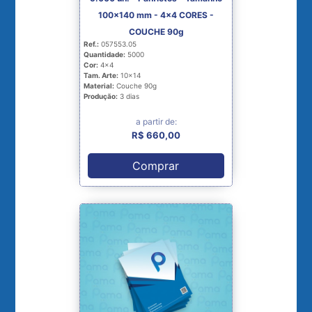
100x140 mm - 4x4 CORES -
COUCHE 90g
Ref.:
057553.05
Quantidade:
5000
Cor:
4x4
Tam. Arte:
10x14
Material:
Couche 90g
Produção:
3 dias
a partir de:
R$ 660,00
Comprar