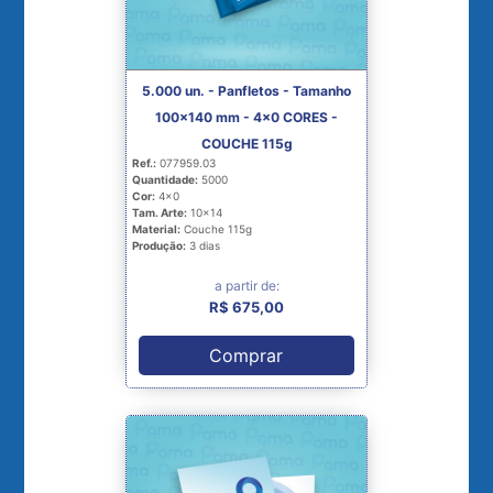
5.000 un. - Panfletos - Tamanho
100x140 mm - 4x0 CORES -
COUCHE 115g
Ref.:
077959.03
Quantidade:
5000
Cor:
4x0
Tam. Arte:
10x14
Material:
Couche 115g
Produção:
3 dias
a partir de:
R$ 675,00
Comprar