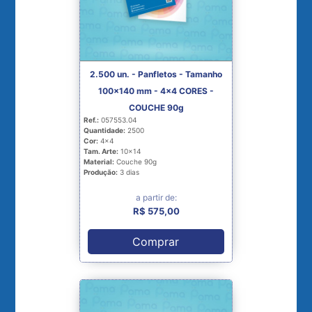
2.500 un. - Panfletos - Tamanho
100x140 mm - 4x4 CORES -
COUCHE 90g
Ref.:
057553.04
Quantidade:
2500
Cor:
4x4
Tam. Arte:
10x14
Material:
Couche 90g
Produção:
3 dias
a partir de:
R$ 575,00
Comprar