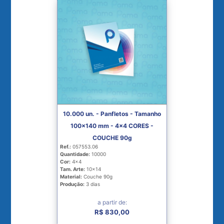
10.000 un. - Panfletos - Tamanho
100x140 mm - 4x4 CORES -
COUCHE 90g
Ref.:
057553.06
Quantidade:
10000
Cor:
4x4
Tam. Arte:
10x14
Material:
Couche 90g
Produção:
3 dias
a partir de:
R$ 830,00