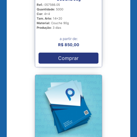
Ref.:
057566.05
Quantidade:
5000
Cor:
4x4
Tam. Arte:
14x20
Material:
Couche 90g
Produção:
3 dias
a partir de:
R$ 850,00
Comprar