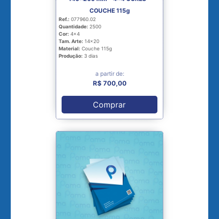
COUCHE 115g
Ref.:
077960.02
Quantidade:
2500
Cor:
4x4
Tam. Arte:
14x20
Material:
Couche 115g
Produção:
3 dias
a partir de:
R$ 700,00
Comprar