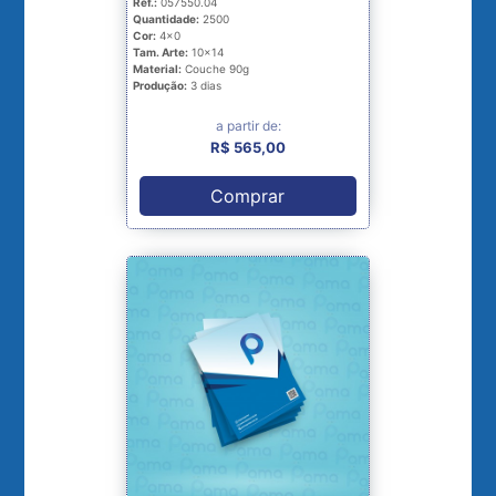
Ref.:
057550.04
Quantidade:
2500
Cor:
4x0
Tam. Arte:
10x14
Material:
Couche 90g
Produção:
3 dias
a partir de:
R$ 565,00
Comprar