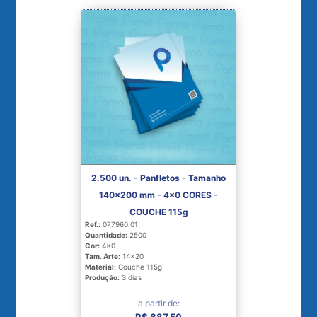
2.500 un. - Panfletos - Tamanho
140x200 mm - 4x0 CORES -
COUCHE 115g
Ref.:
077960.01
Quantidade:
2500
Cor:
4x0
Tam. Arte:
14x20
Material:
Couche 115g
Produção:
3 dias
a partir de: