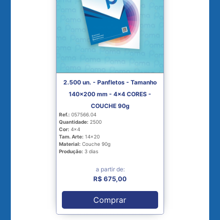
2.500 un. - Panfletos - Tamanho
140x200 mm - 4x4 CORES -
COUCHE 90g
Ref.:
057566.04
Quantidade:
2500
Cor:
4x4
Tam. Arte:
14x20
Material:
Couche 90g
Produção:
3 dias
a partir de:
R$ 675,00
Comprar