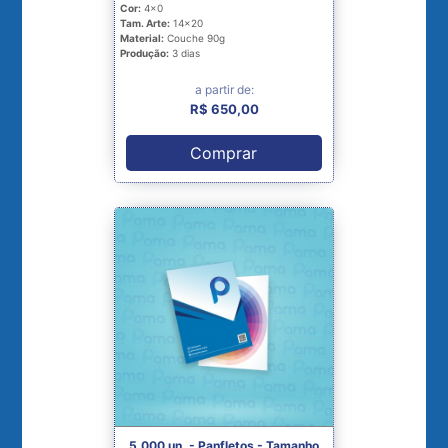
Cor:
4x0
Tam. Arte:
14x20
Material:
Couche 90g
Produção:
3 dias
a partir de:
R$ 650,00
Comprar
5.000 un. - Panfletos - Tamanho