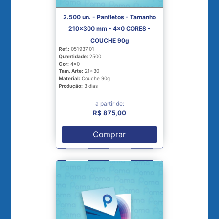
2.500 un. - Panfletos - Tamanho
210x300 mm - 4x0 CORES -
COUCHE 90g
Ref.:
051937.01
Quantidade:
2500
Cor:
4x0
Tam. Arte:
21x30
Material:
Couche 90g
Produção:
3 dias
a partir de:
R$ 875,00
Comprar