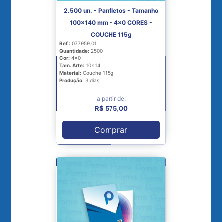
2.500 un. - Panfletos - Tamanho
100x140 mm - 4x0 CORES -
COUCHE 115g
Ref.:
077959.01
Quantidade:
2500
Cor:
4x0
Tam. Arte:
10x14
Material:
Couche 115g
Produção:
3 dias
a partir de:
R$ 575,00
Comprar