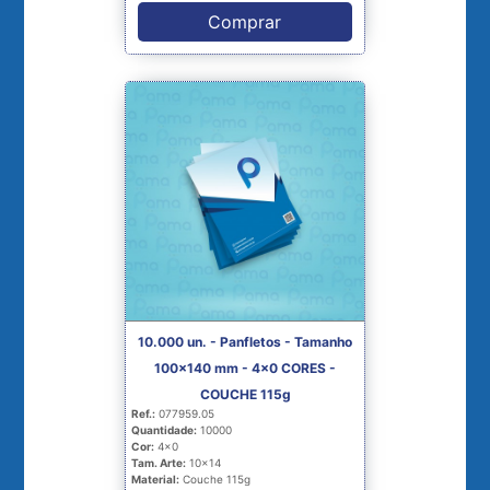
Comprar
10.000 un. - Panfletos - Tamanho
100x140 mm - 4x0 CORES -
COUCHE 115g
Ref.:
077959.05
Quantidade:
10000
Cor:
4x0
Tam. Arte:
10x14
Material:
Couche 115g