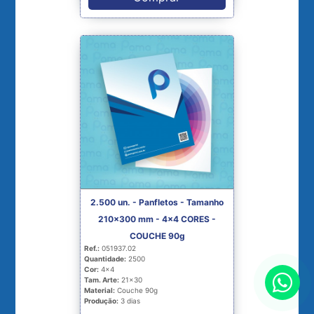
2.500 un. - Panfletos - Tamanho
210x300 mm - 4x4 CORES -
COUCHE 90g
Ref.:
051937.02
Quantidade:
2500
Cor:
4x4
Tam. Arte:
21x30
Material:
Couche 90g
Produção:
3 dias