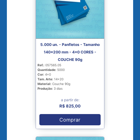
5.000 un. - Panfletos - Tamanho
140x200 mm - 4x0 CORES -
COUCHE 90g
Ref.:
057565.05
Quantidade:
5000
Cor:
4x0
Tam. Arte:
14x20
Material:
Couche 90g
Produção:
3 dias
a partir de:
R$ 825,00
Comprar