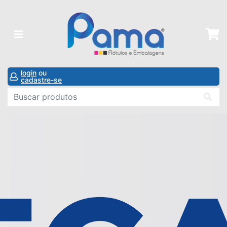
login
ou
cadastre-se