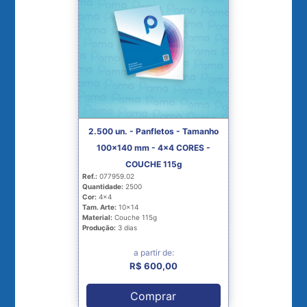
2.500 un. - Panfletos - Tamanho
100x140 mm - 4x4 CORES -
COUCHE 115g
Ref.:
077959.02
Quantidade:
2500
Cor:
4x4
Tam. Arte:
10x14
Material:
Couche 115g
Produção:
3 dias
a partir de:
R$ 600,00
Comprar