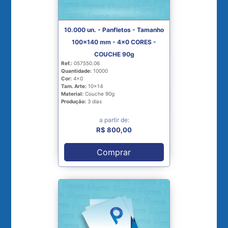
10.000 un. - Panfletos - Tamanho
100x140 mm - 4x0 CORES -
COUCHE 90g
Ref.:
057550.06
Quantidade:
10000
Cor:
4x0
Tam. Arte:
10x14
Material:
Couche 90g
Produção:
3 dias
a partir de:
R$ 800,00
Comprar