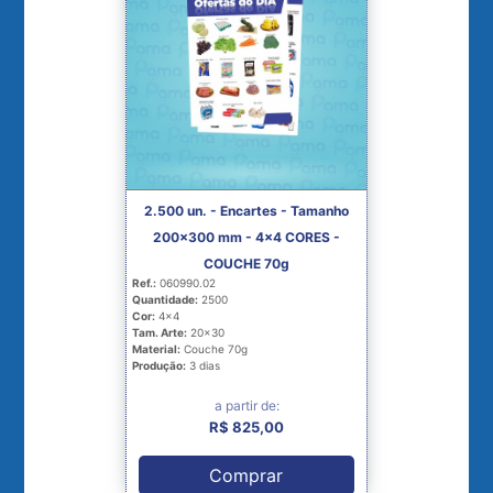
2.500 un. - Encartes - Tamanho
200x300 mm - 4x4 CORES -
COUCHE 70g
Ref.:
060990.02
Quantidade:
2500
Cor:
4x4
Tam. Arte:
20x30
Material:
Couche 70g
Produção:
3 dias
a partir de:
R$ 825,00
Comprar