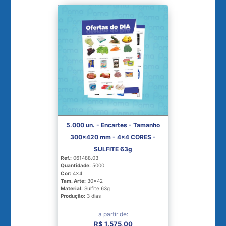
5.000 un. - Encartes - Tamanho
300x420 mm - 4x4 CORES -
SULFITE 63g
Ref.:
061488.03
Quantidade:
5000
Cor:
4x4
Tam. Arte:
30x42
Material:
Sulfite 63g
Produção:
3 dias
a partir de:
R$ 1.575,00