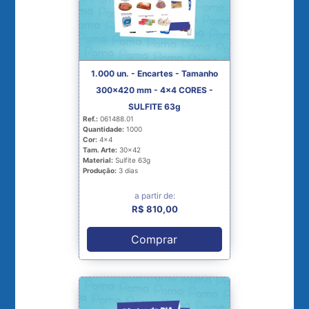
1.000 un. - Encartes - Tamanho
300x420 mm - 4x4 CORES -
SULFITE 63g
Ref.:
061488.01
Quantidade:
1000
Cor:
4x4
Tam. Arte:
30x42
Material:
Sulfite 63g
Produção:
3 dias
a partir de:
R$ 810,00
Comprar