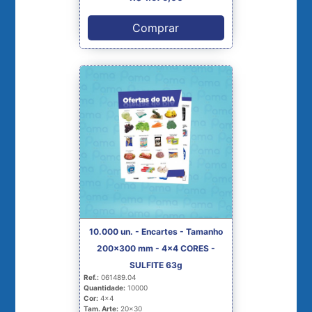
Comprar
10.000 un. - Encartes - Tamanho
200x300 mm - 4x4 CORES -
SULFITE 63g
Ref.:
061489.04
Quantidade:
10000
Cor:
4x4
Tam. Arte:
20x30