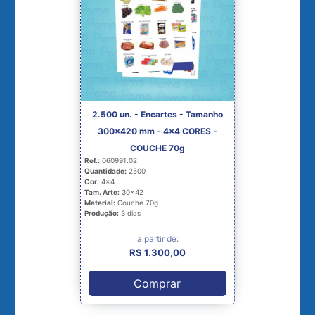
2.500 un. - Encartes - Tamanho
300x420 mm - 4x4 CORES -
COUCHE 70g
Ref.:
060991.02
Quantidade:
2500
Cor:
4x4
Tam. Arte:
30x42
Material:
Couche 70g
Produção:
3 dias
a partir de:
R$ 1.300,00
Comprar