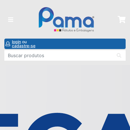
login
ou
cadastre-se