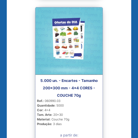
5.000 un. - Encartes - Tamanho
200x300 mm - 4x4 CORES -
COUCHE 70g
Ref.:
060990.03
Quantidade:
5000
Cor:
4x4
Tam. Arte:
20x30
Material:
Couche 70g
Produção:
3 dias
a partir de: