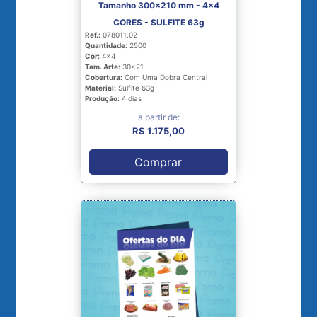
Tamanho 300x210 mm - 4x4
CORES - SULFITE 63g
Ref.:
078011.02
Quantidade:
2500
Cor:
4x4
Tam. Arte:
30x21
Cobertura:
Com Uma Dobra Central
Material:
Sulfite 63g
Produção:
4 dias
a partir de:
R$ 1.175,00
Comprar