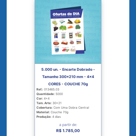
5.000 un. - Encarte Dobrado -
Tamanho 300x210 mm - 4x4
CORES - COUCHE 70g
Ref.:
013465.03
Quantidade:
5000
Cor:
4x4
Tam. Arte:
30x21
Cobertura:
Com Uma Dobra Central
Material:
Couche 70g
Produção:
4 dias
a partir de:
R$ 1.785,00