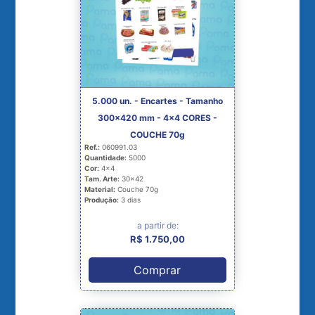
5.000 un. - Encartes - Tamanho
300x420 mm - 4x4 CORES -
COUCHE 70g
Ref.:
060991.03
Quantidade:
5000
Cor:
4x4
Tam. Arte:
30x42
Material:
Couche 70g
Produção:
3 dias
a partir de:
R$ 1.750,00
Comprar