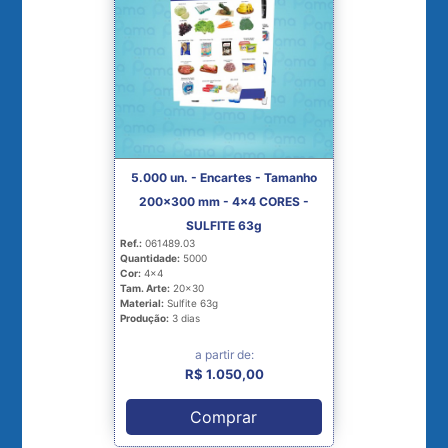
5.000 un. - Encartes - Tamanho
200x300 mm - 4x4 CORES -
SULFITE 63g
Ref.:
061489.03
Quantidade:
5000
Cor:
4x4
Tam. Arte:
20x30
Material:
Sulfite 63g
Produção:
3 dias
a partir de:
R$ 1.050,00
Comprar