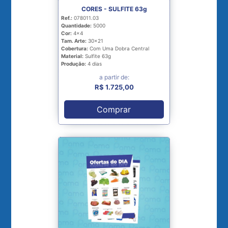
CORES - SULFITE 63g
Ref.:
078011.03
Quantidade:
5000
Cor:
4x4
Tam. Arte:
30x21
Cobertura:
Com Uma Dobra Central
Material:
Sulfite 63g
Produção:
4 dias
a partir de:
R$ 1.725,00
Comprar