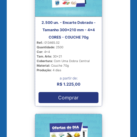
2.500 un. - Encarte Dobrado -
Tamanho 300x210 mm - 4x4
CORES - COUCHE 70g
Ref.:
013465.02
Quantidade:
2500
Cor:
4x4
Tam. Arte:
30x21
Cobertura:
Com Uma Dobra Central
Material:
Couche 70g
Produção:
4 dias
a partir de:
R$ 1.225,00
Comprar