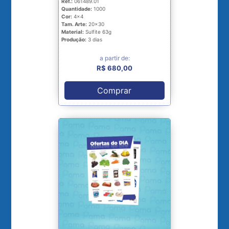
Ref.:
061489.01
Quantidade:
1000
Cor:
4x4
Tam. Arte:
20x30
Material:
Sulfite 63g
Produção:
3 dias
a partir de:
R$ 680,00
Comprar