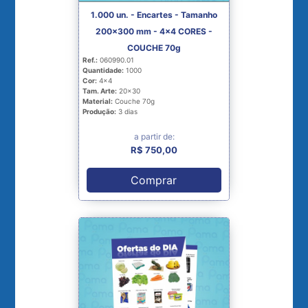
1.000 un. - Encartes - Tamanho
200x300 mm - 4x4 CORES -
COUCHE 70g
Ref.:
060990.01
Quantidade:
1000
Cor:
4x4
Tam. Arte:
20x30
Material:
Couche 70g
Produção:
3 dias
a partir de:
R$ 750,00
Comprar