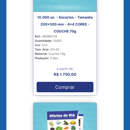
10.000 un. - Encartes - Tamanho
200x300 mm - 4x4 CORES -
COUCHE 70g
Ref.:
060990.04
Quantidade:
10000
Cor:
4x4
Tam. Arte:
20x30
Material:
Couche 70g
Produção:
3 dias
a partir de:
R$ 1.750,00
Comprar