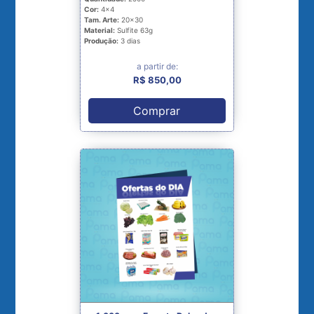
Cor:
4x4
Tam. Arte:
20x30
Material:
Sulfite 63g
Produção:
3 dias
a partir de:
R$ 850,00
Comprar