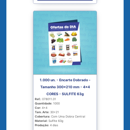
1.000 un. - Encarte Dobrado -
Tamanho 300x210 mm - 4x4
CORES - SULFITE 63g
Ref.:
078011.01
Quantidade:
1000
Cor:
4x4
Tam. Arte:
30x21
Cobertura:
Com Uma Dobra Central
Material:
Sulfite 63g
Produção:
4 dias