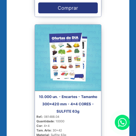
Comprar
10.000 un. - Encartes - Tamanho
300x420 mm - 4x4 CORES -
SULFITE 63g
Ref.:
061488.04
Quantidade:
10000
Cor:
4x4
Tam. Arte:
30x42
Material:
Sulfite 63g