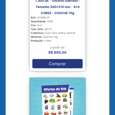
1.000 un. - Encarte Dobrado -
Tamanho 300x210 mm - 4x4
CORES - COUCHE 70g
Ref.:
013465.01
Quantidade:
1000
Cor:
4x4
Tam. Arte:
30x21
Cobertura:
Com Uma Dobra Central
Material:
Couche 70g
Produção:
4 dias
a partir de:
R$ 890,00
Comprar