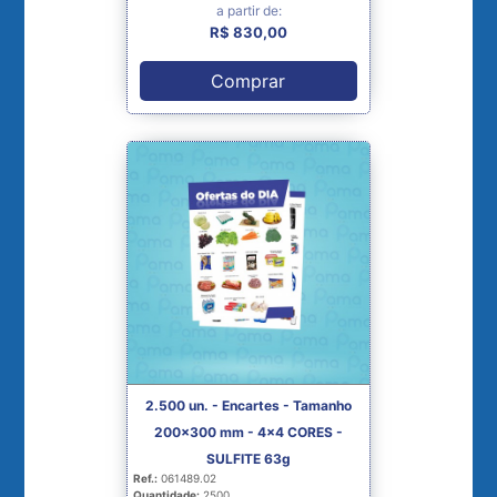
a partir de:
R$ 830,00
Comprar
2.500 un. - Encartes - Tamanho
200x300 mm - 4x4 CORES -
SULFITE 63g
Ref.:
061489.02
Quantidade:
2500