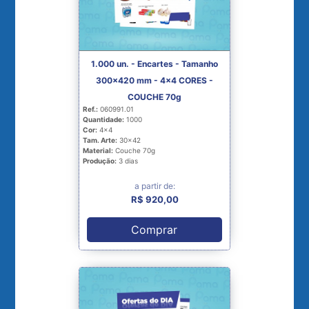
1.000 un. - Encartes - Tamanho
300x420 mm - 4x4 CORES -
COUCHE 70g
Ref.:
060991.01
Quantidade:
1000
Cor:
4x4
Tam. Arte:
30x42
Material:
Couche 70g
Produção:
3 dias
a partir de:
R$ 920,00
Comprar